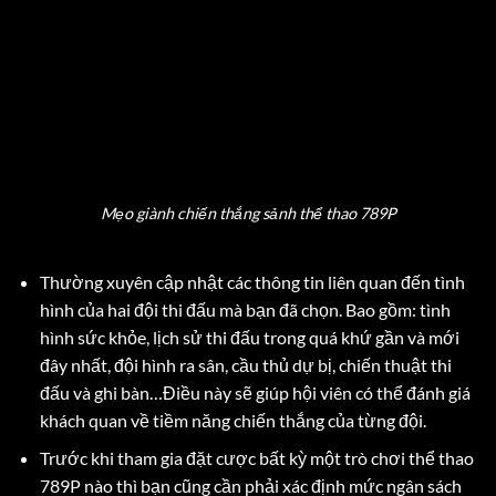
Mẹo giành chiến thắng sảnh thể thao 789P
Thường xuyên cập nhật các thông tin liên quan đến tình
hình của hai đội thi đấu mà bạn đã chọn. Bao gồm: tình
hình sức khỏe, lịch sử thi đấu trong quá khứ gần và mới
đây nhất, đội hình ra sân, cầu thủ dự bị, chiến thuật thi
đấu và ghi bàn…Điều này sẽ giúp hội viên có thể đánh giá
khách quan về tiềm năng chiến thắng của từng đội.
Trước khi tham gia đặt cược bất kỳ một trò chơi thể thao
789P nào thì bạn cũng cần phải xác định mức ngân sách