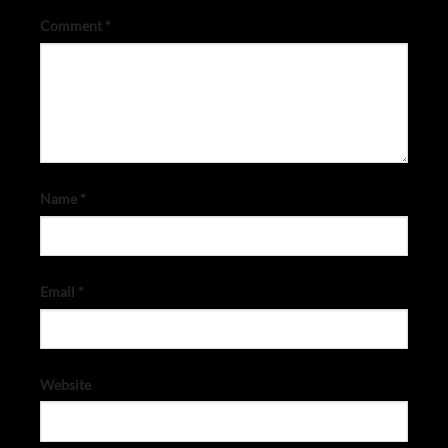
Comment
*
Name
*
Email
*
Website