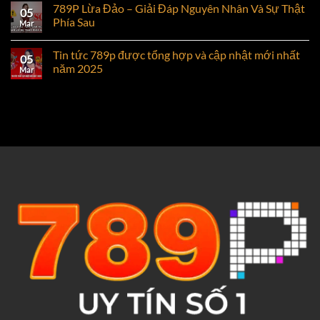
789P Lừa Đảo – Giải Đáp Nguyên Nhân Và Sự Thật
Tận
on
05
Hưởng
Đá
Phía Sau
Mar
Những
Gà
Trận
Chọi
No
Chọi
–
Comments
Tin tức 789p được tổng hợp và cập nhật mới nhất
Kê
Bộ
on
05
Kịch
Môn
789P
năm 2025
Mar
Tính
Kinh
Lừa
2025
Điển
Đảo
No
Được
–
Comments
Yêu
Giải
on
Thích
Đáp
Tin
Nhất
Nguyên
tức
Tại
Nhân
789p
789P
Và
được
Sự
tổng
Thật
hợp
Phía
và
Sau
cập
nhật
mới
nhất
năm
2025