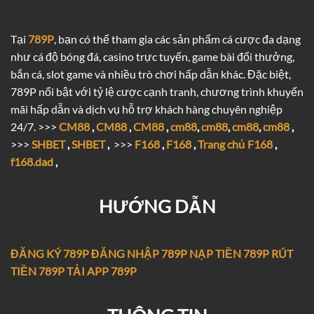
Tại
789P
, bạn có thể tham gia các sản phẩm cá cược đa dạng
như cá độ bóng đá, casino trực tuyến, game bài đổi thưởng,
bắn cá, slot game và nhiều trò chơi hấp dẫn khác. Đặc biệt,
789P nổi bật với tỷ lệ cược cạnh tranh, chương trình khuyến
mãi hấp dẫn và dịch vụ hỗ trợ khách hàng chuyên nghiệp
24/7. >>>
CM88
,
CM88
,
CM88
,
cm88
,
cm88
,
cm88
,
cm88
,
>>>
SHBET
,
SHBET
,
>>>
F168
,
F168
,
Trang chủ F168
,
f168.dad
,
HƯỚNG DẪN
ĐĂNG KÝ 789P
ĐĂNG NHẬP 789P
NẠP TIỀN 789P
RÚT
TIỀN 789P
TẢI APP 789P