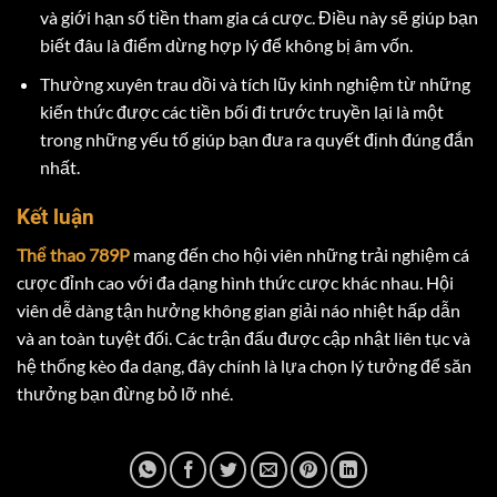
và giới hạn số tiền tham gia cá cược. Điều này sẽ giúp bạn
biết đâu là điểm dừng hợp lý để không bị âm vốn.
Thường xuyên trau dồi và tích lũy kinh nghiệm từ những
kiến thức được các tiền bối đi trước truyền lại là một
trong những yếu tố giúp bạn đưa ra quyết định đúng đắn
nhất.
Kết luận
Thể thao 789P
mang đến cho hội viên những trải nghiệm cá
cược đỉnh cao với đa dạng hình thức cược khác nhau. Hội
viên dễ dàng tận hưởng không gian giải náo nhiệt hấp dẫn
và an toàn tuyệt đối. Các trận đấu được cập nhật liên tục và
hệ thống kèo đa dạng, đây chính là lựa chọn lý tưởng để săn
thưởng bạn đừng bỏ lỡ nhé.