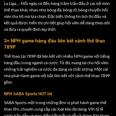
La Liga…. Mỗi ngày có đến hàng trăm trận đấu ở các bộ môn
thể thao khác nhau như bóng đá, bóng rổ, bóng chuyển hội
viên tha hồ mà lựa chọn. Đặc biệt, thông tin lịch thi đấu và
kết quả được hiển thị chi tiết giúp hội viên dễ dàng theo dõi
và đưa ra quyết định kịp thời.
3+ NPH game hàng đầu liên kết sảnh thể thao
789P
Thể thao tại 789P đã liên kết với nhiều NPH game nổi tiếng
hàng đầu trong ngành cá cược. Từ đó, mang lại cho hội viên
những trải nghiệm cá cược đa dạng và chất lượng. Một vài
nhà phát hành game nổi bật liên kết với sảnh thể thao 789P
gồm:
NPH SABA Sports HOT hit
SABA Sports một trong những đơn vị phát hành game thể
thao lớn, chuyên cung cấp các loại kèo đa dạng. Với tỷ lệ
cược hấp dẫn và giao diện bắt mắt và dễ sử dụng. Khi tham