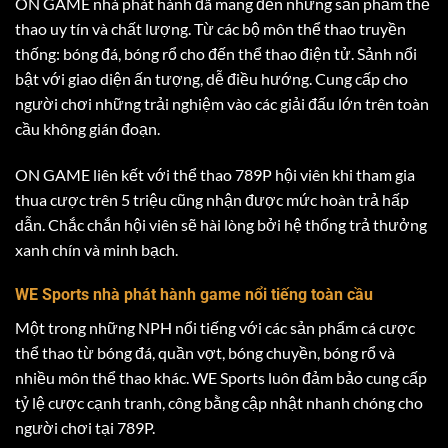
ON GAME nhà phát hành đã mang đến những sản phẩm thể
thao uy tín và chất lượng. Từ các bộ môn thể thao truyền
thống: bóng đá, bóng rổ cho đến thể thao điện tử. Sảnh nổi
bật với giao diện ấn tượng, dễ điều hướng. Cung cấp cho
người chơi những trải nghiệm vào các giải đấu lớn trên toàn
cầu không gián đoạn.
ON GAME liên kết với thể thao 789P hội viên khi tham gia
thua cược trên 5 triệu cũng nhận được mức hoàn trả hấp
dẫn. Chắc chắn hội viên sẽ hài lòng bởi hệ thống trả thưởng
xanh chín và minh bạch.
WE Sports nhà phát hành game nổi tiếng toàn cầu
Một trong những NPH nổi tiếng với các sản phẩm cá cược
thể thao từ bóng đá, quần vợt, bóng chuyền, bóng rổ và
nhiều môn thể thao khác. WE Sports luôn đảm bảo cung cấp
tỷ lệ cược cạnh tranh, công bằng cập nhật nhanh chóng cho
người chơi tại 789P.