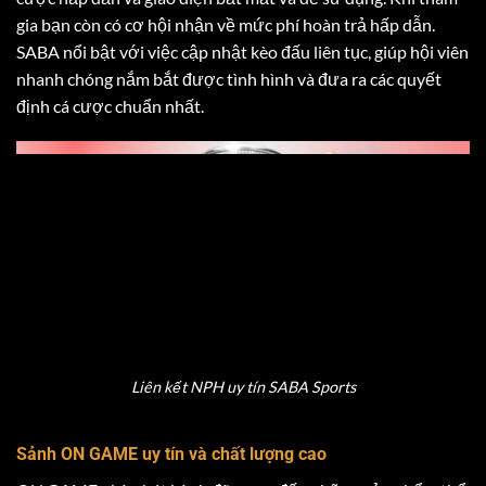
gia bạn còn có cơ hội nhận về mức phí hoàn trả hấp dẫn.
SABA nổi bật với việc cập nhật kèo đấu liên tục, giúp hội viên
nhanh chóng nắm bắt được tình hình và đưa ra các quyết
định cá cược chuẩn nhất.
Liên kết NPH uy tín SABA Sports
Sảnh ON GAME uy tín và chất lượng cao