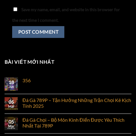
Save my name, email, and website in this browser for
the next time I comment.
BÀI VIẾT MỚI NHẤT
356
18
Jun
No
Comments
on
Đá Gà 789P – Tận Hưởng Những Trận Chọi Kê Kịch
05
Tính 2025
Mar
No
Comments
Đá Gà Chọi – Bộ Môn Kinh Điển Được Yêu Thích
on
05
Đá
Nhất Tại 789P
Mar
Gà
789P
No
–
Comments