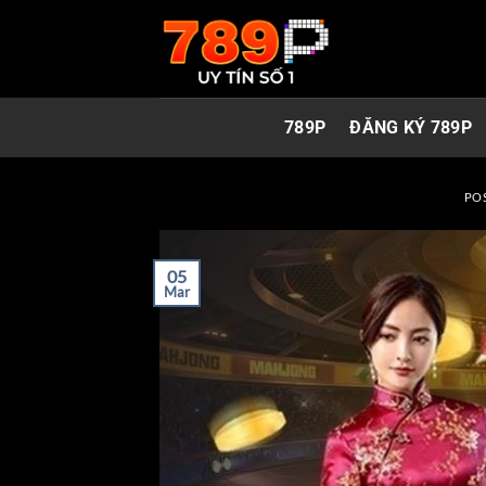
Skip
to
content
789P
ĐĂNG KÝ 789P
PO
05
Mar