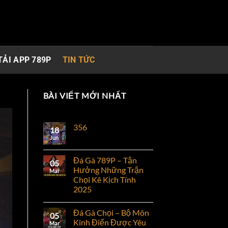
TẢI APP 789P
TIN TỨC
BÀI VIẾT MỚI NHẤT
356
18
Jun
No
Comments
on
Đá Gà 789P – Tận
05
Hưởng Những Trận
Mar
Chọi Kê Kịch Tính
2025
No
Comments
Đá Gà Chọi – Bộ Môn
on
05
Đá
Kinh Điển Được Yêu
Mar
Gà