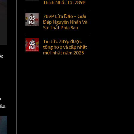
Thích Nhất Tại 789P
789P
–
No
Tận
Comments
Hưởng
789P Lừa Đảo – Giải
on
05
Những
Đá
Đáp Nguyên Nhân Và
Trận
Mar
Gà
Chọi
Sự Thật Phía Sau
Chọi
Kê
–
Kịch
No
Bộ
Tính
Comments
Môn
Tin tức 789p được
on
2025
05
Kinh
789P
tổng hợp và cập nhật
Điển
Mar
Lừa
Được
mới nhất năm 2025
Đảo
Yêu
ốc
–
Thích
No
Giải
Nhất
Comments
Đáp
on
Tại
Nguyên
Tin
789P
Nhân
tức
Và
789p
Sự
được
Thật
tổng
Phía
hợp
Sau
và
cập
õ
nhật
ầu.
mới
nhất
năm
2025