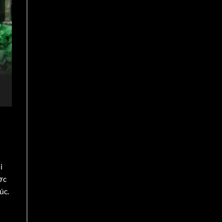
i
ợc
úc.