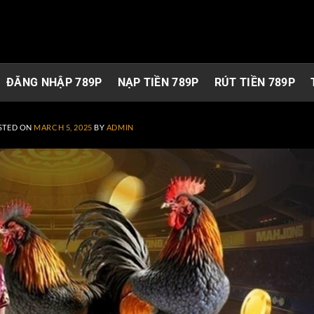
ĐĂNG NHẬP 789P
NẠP TIỀN 789P
RÚT TIỀN 789P
STED ON
MARCH 5, 2025
BY
ADMIN