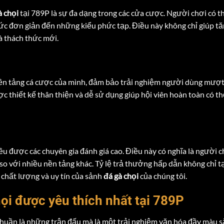
à chọi
tại 789P là sự đa dạng trong các cửa cược. Người chơi có t
ức đơn giản đến những kiểu phức tạp. Điều này không chỉ giúp t
và thách thức mới.
 nền tảng cá cược của mình, đảm bảo trải nghiệm người dùng mượ
c thiết kế thân thiện và dễ sử dụng giúp hội viên hoàn toàn có t
ều được các chuyên gia đánh giá cao. Điều này có nghĩa là người c
o với nhiều nền tảng khác. Tỷ lệ trả thưởng hấp dẫn không chỉ t
chất lượng và uy tín của sảnh
đá gà chọi
của chúng tôi.
ọi được yêu thích nhất tại 789P
 thuần là những trận đấu mà là một trải nghiệm văn hóa đầy màu s