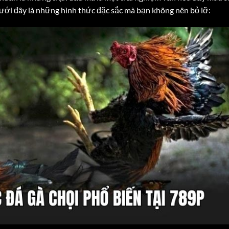
Dưới đây là những hình thức đặc sắc mà bạn không nên bỏ lỡ: