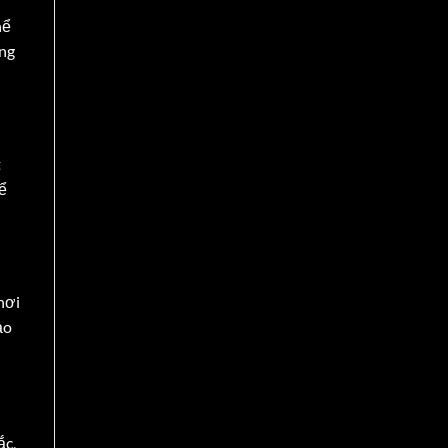
hể
ăng
t
hể
hơi
ạo
ắc,