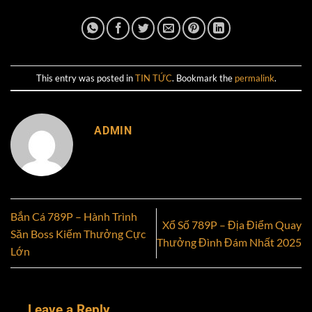
This entry was posted in
TIN TỨC
. Bookmark the
permalink
.
ADMIN
Bắn Cá 789P – Hành Trình
Xổ Số 789P – Địa Điểm Quay
Săn Boss Kiếm Thưởng Cực
Thưởng Đình Đám Nhất 2025
Lớn
Leave a Reply