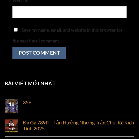
Website
Save my name, email, and website in this browser for
the next time I comment.
BÀI VIẾT MỚI NHẤT
356
18
Jun
No
Comments
on
Đá Gà 789P – Tận Hưởng Những Trận Chọi Kê Kịch
05
Tính 2025
Mar
No
Comments