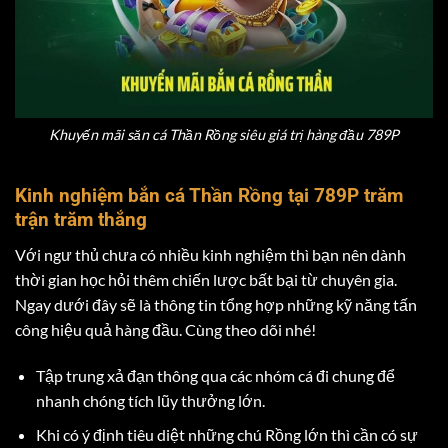
Khuyến mãi săn cá Thần Rồng siêu giá trị hàng đầu 789P
Kinh nghiệm bắn cá Thần Rồng tại 789P trăm
trận trăm thắng
Với ngư thủ chưa có nhiều kinh nghiệm thì bạn nên dành
thời gian học hỏi thêm chiến lược bất bại từ chuyên gia.
Ngay dưới đây sẽ là thông tin tổng hợp những kỹ năng tấn
công hiệu quả hàng đầu. Cùng theo dõi nhé!
Tập trung xả đạn thông qua các nhóm cá đi chung để
nhanh chóng tích lũy thưởng lớn.
Khi có ý định tiêu diệt những chú Rồng lớn thì cần có sự