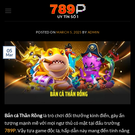
Skip
to
content
POSTED ON
MARCH 5, 2025
BY
ADMIN
05
Mar
Bắn cá Thần Rồng
là trò chơi đổi thưởng kinh điển, gây ấn
tượng mạnh mẽ với mọi ngư thủ có mặt tại đấu trường
789P
. Vậy tựa game độc lạ, hấp dẫn này mang đến tính năng